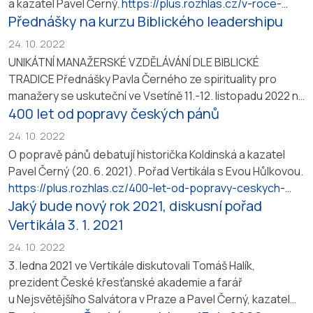
a kazatel Pavel Černý.
https://plus.rozhlas.cz/v-roce-
Přednášky na kurzu Biblického leadershipu
1918-se-naplnila-touha-po-samostatnem-state-
pripomina-historik-8853198/2#dil=2
24. 10. 2022
UNIKÁTNÍ MANAŽERSKÉ VZDĚLÁVÁNÍ DLE BIBLICKÉ
TRADICE Přednášky Pavla Černého ze spirituality pro
manažery se uskuteční ve Vsetíně 11.-12. listopadu 2022 na
400 let od popravy českých pánů
kurzu, který proběhne v budově evangelické diakonie.
Pořádá Vzdělávací institut VIDIA Vsetín.
24. 10. 2022
https://vidiavsetin.cz/otevrene-kurzy/bible-leadership-
O popravě pánů debatují historička Koldinská a kazatel
88/
Pavel Černý (20. 6. 2021). Pořad Vertikála s Evou Hůlkovou.
https://plus.rozhlas.cz/400-let-od-popravy-ceskych-
Jaký bude nový rok 2021, diskusní pořad
panu-nikomu-se-do-tribunalu-nechtelo-priblizuje-
8515844/2#dil=2
Vertikála 3. 1. 2021
24. 10. 2022
3. ledna 2021 ve Vertikále diskutovali Tomáš Halík,
prezident České křesťanské akademie a farář
u Nejsvětějšího Salvátora v Praze a Pavel Černý, kazatel