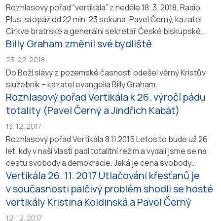
Rozhlasový pořad “vertikála” z neděle 18. 3. 2018, Radio
Plus, stopáž od 22 min, 23 sekund. Pavel Černý, kazatel
Církve bratrské a generální sekretář České biskupské
Billy Graham změnil své bydliště
konference Stanislav Přibyl. Pořadem provází redaktorka
Eva Hůlková.
Záznam pořadu
23. 02. 2018
Do Boží slávy z pozemské časnosti odešel věrný Kristův
služebník – kazatel evangelia Billy Graham.
Rozhlasový pořad Vertikála k 26. výročí pádu
totality (Pavel Černý a Jindřich Kabát)
13. 12. 2017
Rozhlasový pořad Vertikála 8.11.2015 Letos to bude už 26
let, kdy v naší vlasti padl totalitní režim a vydali jsme se na
cestu svobody a demokracie. Jaká je cena svobody
Vertikála 26. 11. 2017 Utlačování křesťanů je
dnes? Hosty Evy Hůlkové jsou Pavel Černý, pedagog
a kazatel Církve bratrské a Jindřich Kabát, psycholog
v současnosti palčivý problém shodli se hosté
a pedagog.
http://prehravac.rozhlas.cz/audio/3507504
vertikály Kristina Koldinská a Pavel Černý
12. 12. 2017