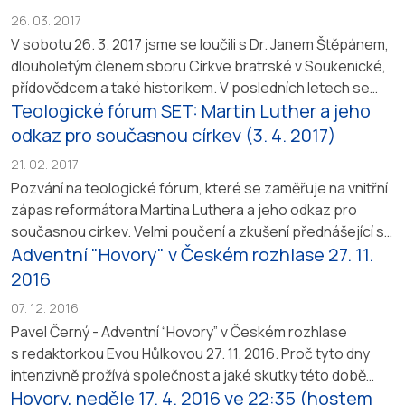
26. 03. 2017
V sobotu 26. 3. 2017 jsme se loučili s Dr. Janem Štěpánem,
dlouholetým členem sboru Církve bratrské v Soukenické,
přídovědcem a také historikem. V posledních letech se
Teologické fórum SET: Martin Luther a jeho
zaměřil na články a monografie a v centru jeho zkoumání
byli Alois Adlof, T. G. Masaryk a Přemysl Pitter. Ještě v
odkaz pro současnou církev (3. 4. 2017)
nedávné době dokončil knížku “Babylónské zajetí církve”,
21. 02. 2017
do které...
Pozvání na teologické fórum, které se zaměřuje na vnitřní
zápas reformátora Martina Luthera a jeho odkaz pro
současnou církev. Velmi poučení a zkušení přednášející se
Adventní "Hovory" v Českém rozhlase 27. 11.
dotknou Lutherovy zbožnosti a teologie srdce. Otevřen
také bude Lutherův vztah k Písmu svatému.
2016
07. 12. 2016
Pavel Černý - Adventní “Hovory” v Českém rozhlase
s redaktorkou Evou Hůlkovou 27. 11. 2016. Proč tyto dny
intenzivně prožívá společnost a jaké skutky této době
Hovory, neděle 17. 4. 2016 ve 22:35 (hostem
sluší.
http://prehravac.rozhlas.cz/audio/3751586