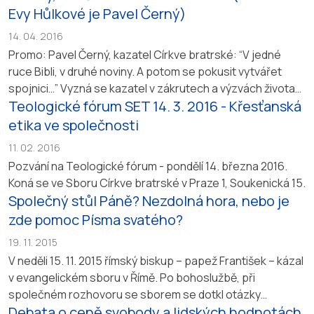
Evy Hůlkové je Pavel Černý)
14. 04. 2016
Promo: Pavel Černý, kazatel Církve bratrské: “V jedné
ruce Bibli, v druhé noviny. A potom se pokusit vytvářet
spojnici…” Vyzná se kazatel v zákrutech a výzvách života
Teologické fórum SET 14. 3. 2016 - Křesťanská
více než obyčejný smrtelník? Je pro něj snazší
porozumět? Anebo je to přesně naopak? Pavel Černý,
etika ve společnosti
farář Církve bratrské, říká, že kazatelova cesta je
11. 02. 2016
komplikovaná, protože někdy je těžké dávat
Pozvání na Teologické fórum - pondělí 14. března 2016.
jednoznačné...
Koná se ve Sboru Církve bratrské v Praze 1, Soukenická 15.
Společný stůl Páně? Nezdolná hora, nebo je
zde pomoc Písma svatého?
19. 11. 2015
V neděli 15. 11. 2015 římský biskup – papež František – kázal
v evangelickém sboru v Římě. Po bohoslužbě, při
společném rozhovoru se sborem se dotkl otázky
Debata o ceně svobody a lidských hodnotách
eucharistie a jejího společného slavení mezi evangelíky