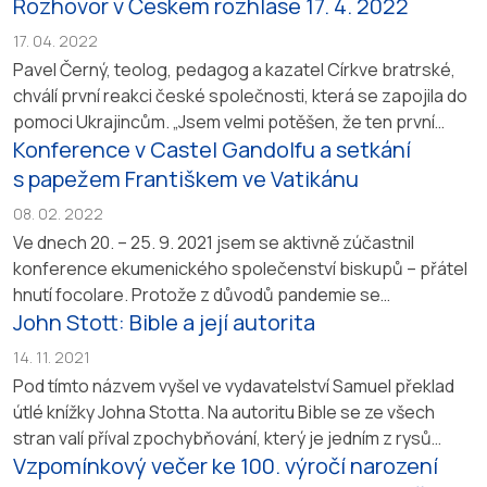
Rozhovor v Českém rozhlase 17. 4. 2022
Církve bratrské, pedagog a emeritní předseda
Ekumenické rady církví.
https://plus.rozhlas.cz/tomas-
17. 04. 2022
halik-tento-rok-bude-tvrdy-az-se-usadi-prach-teprve-
Pavel Černý, teolog, pedagog a kazatel Církve bratrské,
se-ukazou-dusledky-8394332
chválí první reakci české společnosti, která se zapojila do
pomoci Ukrajincům. „Jsem velmi potěšen, že ten první
Konference v Castel Gandolfu a setkání
náraz společnost zvládla skvěle. Sbírky byly překvapivě
vysoké, vybralo se mnoho financí, šatstva, potravin
s papežem Františkem ve Vatikánu
a dalších potřebných věcí.“ Rozhovor s Evou Hůlkovou
08. 02. 2022
a ředitelem Charity J. Líčkem o uprchlické vlně...
Ve dnech 20. – 25. 9. 2021 jsem se aktivně zúčastnil
konference ekumenického společenství biskupů – přátel
hnutí focolare. Protože z důvodů pandemie se
John Stott: Bible a její autorita
konference nemohla konat prezenčně, setkalo se nás
několik v Castel Gandolfu a odtud byla konference
14. 11. 2021
vysílána pro dalších asi 200 biskupů z celého světa
Pod tímto názvem vyšel ve vydavatelství Samuel překlad
a z různých církví. Konference měla název: Dare to be
útlé knížky Johna Stotta. Na autoritu Bible se ze všech
One....
stran valí příval zpochybňování, který je jedním z rysů
Vzpomínkový večer ke 100. výročí narození
dnešního pluralismu. Stott srozumitelně vysvětluje, proč