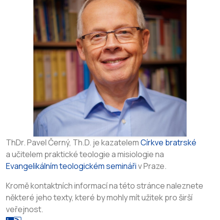
dokonce ve vězení a přitom v Ježíši Kristu může být
osvobozen z pout hříchu, ze strachu ze smrti a může být
vnitřně svobodným člověkem. Takový člověk...
ThDr. Pavel Černý, Th.D. je kazatelem
Církve bratrské
a učitelem praktické teologie a misiologie na
Evangelikálním teologickém semináři
v Praze.
Kromě kontaktních informací na této stránce naleznete
některé jeho texty, které by mohly mít užitek pro širší
veřejnost.