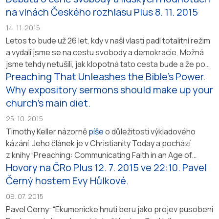
a katolíky. Dobře vážil slova, ale z nesnadné otázky se
na vlnách Českého rozhlasu Plus 8. 11. 2015
dostal na samotný základ jednoty církve podle Ef 4,4b-5.
14. 11. 2015
Jestliže je možné vzájemně uznávat křest, potom...
Letos to bude už 26 let, kdy v naší vlasti padl totalitní režim
a vydali jsme se na cestu svobody a demokracie. Možná
jsme tehdy netušili, jak klopotná tato cesta bude a že po
Preaching That Unleashes the Bible’s Power.
čtvrtstoletí se budou mnozí nostalgicky ohlížet po
omezených jistotách a klidu minulého režimu. Jaká je tedy
Why expository sermons should make up your
cena svobody dnes? S čím musí být pravá svoboda
church’s main diet.
spojena? Je tento vzácný dar...
25. 10. 2015
Timothy Keller názorně
píše
o důležitosti výkladového
kázání. Jeho článek je v Christianity Today a pochází
z knihy “Preaching: Communicating Faith in an Age of
Hovory na ČRo Plus 12. 7. 2015 ve 22:10. Pavel
Skepticism”. Závěr článku podtrhuje, že Bibli nemáme
bránit, přesvědčovat o její věřitelnosti, ale spíše ji
Černý hostem Evy Hůlkové.
vykládat! Bible se ubrání sama! Keller uzavírá slovy v duchu
09. 07. 2015
Spurgeona: “The Bible is like a lion,...
Pavel Cerny: “Ekumenicke hnuti beru jako projev pusobeni