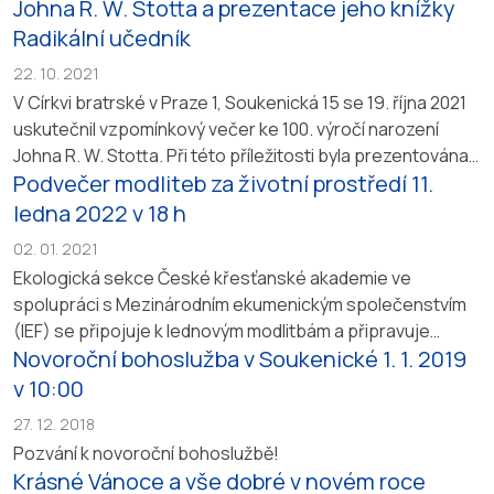
a v čem je Bible jedinečnou knihou, která si svou autoritu
Johna R. W. Stotta a prezentace jeho knížky
zaslouží. Kniha je k dostání v knikupectví Samuel.
...
Radikální učedník
22. 10. 2021
V Církvi bratrské v Praze 1, Soukenická 15 se 19. října 2021
uskutečnil vzpomínkový večer ke 100. výročí narození
Johna R. W. Stotta. Při této příležitosti byla prezentována
Podvečer modliteb za životní prostředí 11.
Stottova kniha, kterou pohotově vydalo nakladatelství
Biblion. Jedná se o poslední Stottovu knihu “Radikální
ledna 2022 v 18 h
učedník”. Stárnoucí kazatel a teolog rok před svou smrtí
02. 01. 2021
v této knížce vyjádřil svůj odkaz pro...
Ekologická sekce České křesťanské akademie ve
spolupráci s Mezinárodním ekumenickým společenstvím
(IEF) se připojuje k lednovým modlitbám a připravuje
Novoroční bohoslužba v Soukenické 1. 1. 2019
Podvečer modliteb za životní prostředí a náš vztah
k němu. Kázáním poslouží br. kazatel Pavel Černý, zpěv
v 10:00
povede br. Jan Knížek. Zveme k tomuto ekumenickému
27. 12. 2018
setkání, které se uskuteční v úterý 11. ledna 2022 od...
Pozvání k novoroční bohoslužbě!
Krásné Vánoce a vše dobré v novém roce