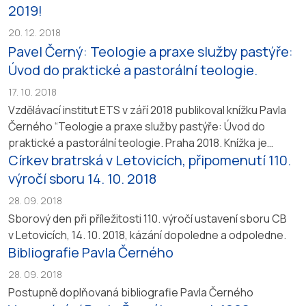
2019!
20. 12. 2018
Pavel Černý: Teologie a praxe služby pastýře:
Úvod do praktické a pastorální teologie.
17. 10. 2018
Vzdělávací institut ETS v září 2018 publikoval knížku Pavla
Černého “Teologie a praxe služby pastýře: Úvod do
praktické a pastorální teologie. Praha 2018. Knížka je
Církev bratrská v Letovicích, připomenutí 110.
k zakoupení v Evangelikálním teologickém semináři
v Praze a v křesťanském knikupectví i v e-shopu Samuel. O
výročí sboru 14. 10. 2018
knížce recenzenti napsali: Práce Pavla Černého Teologie
28. 09. 2018
a praxe...
Sborový den při příležitosti 110. výročí ustavení sboru CB
v Letovicích, 14. 10. 2018, kázání dopoledne a odpoledne.
Bibliografie Pavla Černého
28. 09. 2018
Postupně doplňovaná bibliografie Pavla Černého