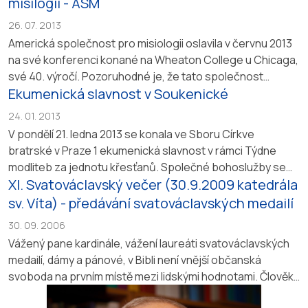
v Kristu, který se vždy snažil žít to, co vyučoval. Začátkem
misilogii - ASM
roku 2015, 3. ledna se konalo rozloučení s člověkem, který
26. 07. 2013
pomáhal a sloužil několika generacím lidí...
Americká společnost pro misiologii oslavila v červnu 2013
na své konferenci konané na Wheaton College u Chicaga,
své 40. výročí. Pozoruhodné je, že tato společnost
Ekumenická slavnost v Soukenické
zastřešuje od samého počátku spolupráci teologů misie
z protestantských církví, z evangelikálního hnutí
24. 01. 2013
i z římskokatolické církve. Tato spolupráce nese své
V pondělí 21. ledna 2013 se konala ve Sboru Církve
dobré ovoce a vytváří prostředí...
bratrské v Praze 1 ekumenická slavnost v rámci Týdne
modliteb za jednotu křesťanů. Společné bohoslužby se
XI. Svatováclavský večer (30.9.2009 katedrála
zúčastnili představitelé církví české ekumeny včetně
kardinála Duky, kardinála Vlka a předsedy ERC Joele Rumla.
sv. Víta) - předávání svatováclavských medailí
Bohoslužbě předsedali Pavel Černý ze Soukenické
30. 09. 2006
a Daniel Fajfr, předseda Rady CB. Ekumenická slavnost...
Vážený pane kardinále, vážení laureáti svatováclavských
medailí, dámy a pánové, v Bibli není vnější občanská
svoboda na prvním místě mezi lidskými hodnotami. Člověk
může žít pod útlakem, pronásledováním, ve vyhnanství,