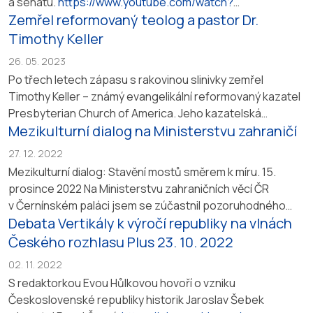
a senátu.
https://www.youtube.com/watch?
Zemřel reformovaný teolog a pastor Dr.
v=Vh5lrPHiRvs&ab_channel=KaplePSPCZPraha
Timothy Keller
26. 05. 2023
Po třech letech zápasu s rakovinou slinivky zemřel
Timothy Keller – známý evangelikální reformovaný kazatel
Presbyterian Church of America. Jeho kazatelská
Mezikulturní dialog na Ministerstvu zahraničí
a pastýřská služba se stala ve světě známou a inspirovala
mnoho kazatelů a zakladatelů sborů v různých částech
27. 12. 2022
světa, včetně České republiky. Jeho knihy jsou
Mezikulturní dialog: Stavění mostů směrem k míru. 15.
v knihovnách mnoha duchovních a ovlivnily...
prosince 2022 Na Ministerstvu zahraničních věcí ČR
v Černínském paláci jsem se zúčastnil pozoruhodného
Debata Vertikály k výročí republiky na vlnách
setkání pod názvem: Intercultural and Interfaith Dialogue:
Building Bridges towards Peace. Jeho hostiteli byli kromě
Českého rozhlasu Plus 23. 10. 2022
ministerstva také Institut pro mezinárodní vztahy, Pražský
02. 11. 2022
úřad organizace islámské spolupráce, Nadace Anna
S redaktorkou Evou Hůlkovou hovoří o vzniku
Lindh...
Československé republiky historik Jaroslav Šebek