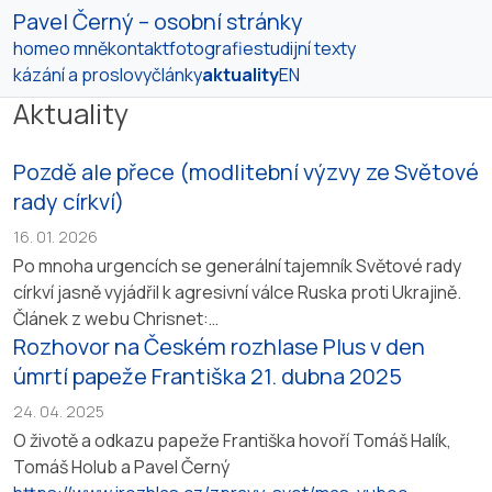
Pavel Černý – osobní stránky
home
o mně
kontakt
fotografie
studijní texty
kázání a proslovy
články
aktuality
EN
Aktuality
Pozdě ale přece (modlitební výzvy ze Světové
rady církví)
16. 01. 2026
Po mnoha urgencích se generální tajemník Světové rady
církví jasně vyjádřil k agresivní válce Ruska proti Ukrajině.
Článek z webu Chrisnet:
Rozhovor na Českém rozhlase Plus v den
https://www.christnet.eu/clanky/7158/pozde_ale_prece.
url
úmrtí papeže Františka 21. dubna 2025
24. 04. 2025
O životě a odkazu papeže Františka hovoří Tomáš Halík,
Tomáš Holub a Pavel Černý