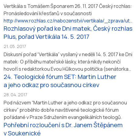
Vertikála s Tomášem Šponarem 26. 11. 2017 Český rozhlas:
Pronásledování křesťanů v současnosti
http://www.rozhlas.cz/nabozenstvi/vertikala/_zprava/utl
Rozhlasový pořad ke Dni matek, Český rozhlas
acovani-krestanu-je-v-soucasnosti-palcivy-problem-
shodli-se-hoste-vertikaly–1771630
Plus, pořad Vertikála 14. 5. 2017
21. 05. 2017
Diskusní pořad “Vertikála” vysílaný v neděli 14. 5. 2017 ke Dni
matek: O příběhu mateřské lásky, která nikdy nekončí
hovoří s redaktorkou Evou Hůlkovou politička (senátorka
24. Teologické fórum SET: Martin Luther
Zuzana Boudyšová), duchovní (kazatel Pavel Černý) a po
telefonu se zapojili psycholog, hudebník a kněz.
a jeho odkaz pro současnou církev
http://prehravac.rozhlas.cz/audio/3858898
28. 04. 2017
Pod názvem “Martin Luther a jeho odkaz pro současnou
církev” proběhlo dobře navštívené teologické fórum
pořádané v Praze Sdružením evangelikálních teologů.
Pohřební rozloučení s Dr. Janem Štěpánem
v Soukenické