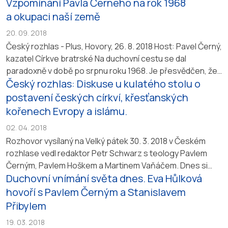
Vzpomínání Pavla Černého na rok 1968
a okupaci naší země
20. 09. 2018
Český rozhlas - Plus, Hovory, 26. 8. 2018 Host: Pavel Černý,
kazatel Církve bratrské Na duchovní cestu se dal
paradoxně v době po srpnu roku 1968. Je přesvědčen, že
Český rozhlas: Diskuse u kulatého stolu o
okupace vrazila do našeho národa velké klíny. Moderuje
Eva Hůlková.
https://plus.rozhlas.cz/host-pavel-cerny-
postavení českých církví, křesťanských
kazatel-cirkve-bratrske-7596880
kořenech Evropy a islámu.
02. 04. 2018
Rozhovor vysílaný na Velký pátek 30. 3. 2018 v Českém
rozhlase vedl redaktor Petr Schwarz s teology Pavlem
Černým, Pavlem Hoškem a Martinem Vaňáčem. Dnes si
Duchovní vnímání světa dnes. Eva Hůlková
většina křesťanů připomíná ukřižování Ježíše Krista.
Diskuze u kulatého stolu bude o postavení křesťanských
hovoří s Pavlem Černým a Stanislavem
církvích v naší společnosti, o tom, co znamenají
Přibylem
křesťanské kořeny Evropy, i o vztahu křesťanství...
19. 03. 2018