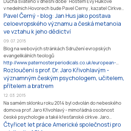
Ducha svateho v dnesni dobe” Hostem Evy Hulkove
v nedelnich Hovorech bude Pavel Cerny , kazatel Cirkve
Pavel Černý - blog: Jan Hus jako postava
bratrske. V Hovorech jeste dozniva duch uplynulych dnu,
kdy jsme vzpominali 600 let od smrti Mistra Jana Husa.
celoevropského významu a česká metanoia
Pavel Cerny byl pritomen prulomovym momentum
ve vztahu k jeho dědictví
v nazirani na Mistra Jana Husa a nastoupeni cesty vza...
09. 07. 2015
Blog na webových stránkách Sdružení evropských
evangelikálních teologů
http://www.paternosterperiodicals.co.uk/european-
Rozloučení s prof. Dr. Jaro Křivohlavým -
journal-of-theology/blog-post/jan-hus-as-a-figure-of-
pan-european-significance-and-the-czech-metanoia-
významným českým psychologem, učitelem,
regarding-his-legacy
přítelem a bratrem
12. 03. 2015
Na samém sklonku roku 2014 byl odvolán do nebeského
domova prof. Jaro Křivohlavý - mimořádná osobnost
české psychologie a také křesťanské církve. Jaro
Čtyřicet let práce Americké společnosti pro
Křivohlavý byl skvělým učitelem, přítelem a bratrem