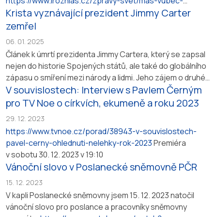
https://www.irozhlas.cz/zpravy-svet/mas-vubec-
Krista vyznávající prezident Jimmy Carter
maturitu-plzensky-biskup-holub-vzpomina-na-
frantiskovu-veselost-i_2504211831_nel
zemřel
06. 01. 2025
Článek k úmrtí prezidenta Jimmy Cartera, který se zapsal
nejen do historie Spojených států, ale také do globálního
zápasu o smíření mezi národy a lidmi. Jeho zájem o druhé
V souvislostech: Interview s Pavlem Černým
byl pevně zakořeněn v lásce ke Kristu. Článek byl
uveřejněn na webových stránkách Křesťan dnes.
pro TV Noe o církvích, ekumeně a roku 2023
https://www.krestandnes.cz/pavel-cerny-krista-
29. 12. 2023
vyznavajici-prezident-jimmy-carter-zemrel/
https://www.tvnoe.cz/porad/38943-v-souvislostech-
pavel-cerny-ohlednuti-nelehky-rok-2023
Premiéra
v sobotu 30. 12. 2023 v 19:10
Vánoční slovo v Poslanecké sněmovně PČR
15. 12. 2023
V kapli Poslanecké sněmovny jsem 15. 12. 2023 natočil
vánoční slovo pro poslance a pracovníky sněmovny