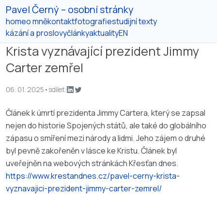
Pavel Černý – osobní stránky
home
o mně
kontakt
fotografie
studijní texty
kázání a proslovy
články
aktuality
EN
Krista vyznávající prezident Jimmy
Carter zemřel
06. 01. 2025
•
sdílet:
Článek k úmrtí prezidenta Jimmy Cartera, který se zapsal
nejen do historie Spojených států, ale také do globálního
zápasu o smíření mezi národy a lidmi. Jeho zájem o druhé
byl pevně zakořeněn v lásce ke Kristu. Článek byl
uveřejněn na webových stránkách Křesťan dnes.
https://www.krestandnes.cz/pavel-cerny-krista-
vyznavajici-prezident-jimmy-carter-zemrel/