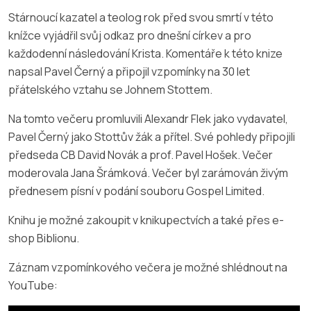
Stárnoucí kazatel a teolog rok před svou smrtí v této
knížce vyjádřil svůj odkaz pro dnešní církev a pro
každodenní následování Krista. Komentáře k této knize
napsal Pavel Černý a připojil vzpomínky na 30 let
přátelského vztahu se Johnem Stottem.
Na tomto večeru promluvili Alexandr Flek jako vydavatel,
Pavel Černý jako Stottův žák a přítel. Své pohledy připojili
předseda CB David Novák a prof. Pavel Hošek. Večer
moderovala Jana Šrámková. Večer byl zarámován živým
přednesem písní v podání souboru Gospel Limited.
Knihu je možné zakoupit v knikupectvích a také přes e-
shop Biblionu.
Záznam vzpomínkového večera je možné shlédnout na
YouTube: