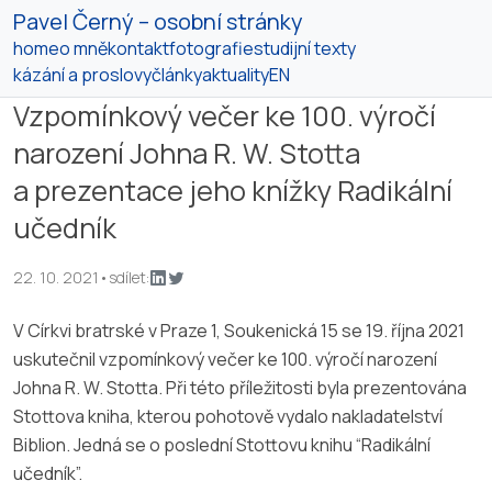
Pavel Černý – osobní stránky
home
o mně
kontakt
fotografie
studijní texty
kázání a proslovy
články
aktuality
EN
Vzpomínkový večer ke 100. výročí
narození Johna R. W. Stotta
a prezentace jeho knížky Radikální
učedník
22. 10. 2021
•
sdílet:
V Církvi bratrské v Praze 1, Soukenická 15 se 19. října 2021
uskutečnil vzpomínkový večer ke 100. výročí narození
Johna R. W. Stotta. Při této příležitosti byla prezentována
Stottova kniha, kterou pohotově vydalo nakladatelství
Biblion. Jedná se o poslední Stottovu knihu “Radikální
učedník”.