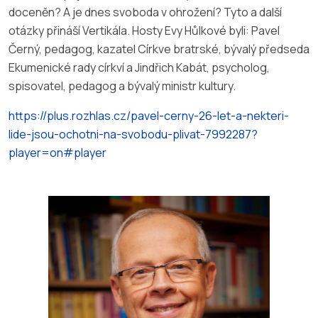
doceněn? A je dnes svoboda v ohrožení? Tyto a další
otázky přináší Vertikála. Hosty Evy Hůlkové byli: Pavel
Černý, pedagog, kazatel Církve bratrské, bývalý předseda
Ekumenické rady církví a Jindřich Kabát, psycholog,
spisovatel, pedagog a bývalý ministr kultury.
https://plus.rozhlas.cz/pavel-cerny-26-let-a-nekteri-
lide-jsou-ochotni-na-svobodu-plivat-7992287?
player=on#player