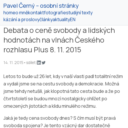
Pavel Černý – osobní stránky
home
o mně
kontakt
fotografie
studijní texty
kázání a proslovy
články
aktuality
EN
Debata o ceně svobody a lidských
hodnotách na vlnách Českého
rozhlasu Plus 8. 11. 2015
14. 11. 2015
•
sdílet:
Letos to bude už 26 let, kdy v naší vlasti padl totalitní režim
a vydali jsme se na cestu svobody a demokracie. Možná
jsme tehdy netušili, jak klopotná tato cesta bude a že po
čtvrtstoletí se budou mnozí nostalgicky ohlížet po
omezených jistotách a klidu minulého režimu.
Jaká je tedy cena svobody dnes? S čím musí být pravá
svoboda spojena? Je tento vzácný dar dostatečně